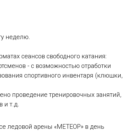
ту неделю.
рматах сеансов свободного катания:
ртсменов - с возможностью отработки
зования спортивного инвентаря (клюшки,
щено проведение тренировочных занятий,
 т.д.⁣⁣
р
ссе ледовой арены «МЕТЕОР» в день